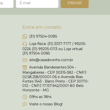
Entre em contato
(31) 97504-0085
Loja física: (31) 3337-7177 / 99205-
0226 (31) 99205-0113 ou Loja virtual:
(31) 97504 0085
site@casadovinho.com.br
Avenida Bandeirantes 504 -
Mangabeiras - CEP 30315-382 - CNPJ
02.58.258/00001-06 e Avenida Bias
Fortes 1543 - Barro Preto - CEP 30170-
012 - CNPJ 17.157.942/0001-80 Belo
Horizonte - MG
09hs as 18hs
Visite o nosso Blog!