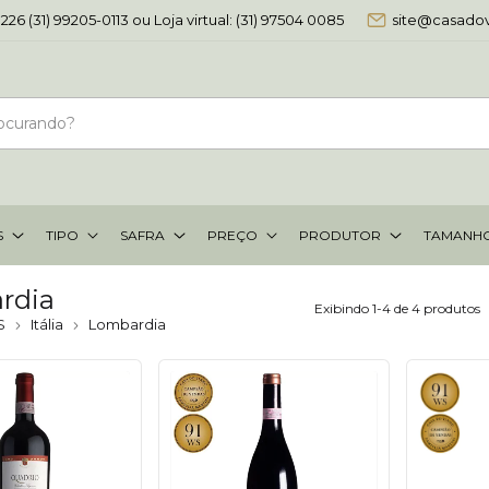
-0226 (31) 99205-0113 ou Loja virtual: (31) 97504 0085
site@casado
S
TIPO
SAFRA
PREÇO
PRODUTOR
TAMANH
rdia
Exibindo 1-4 de 4 produtos
S
Itália
Lombardia