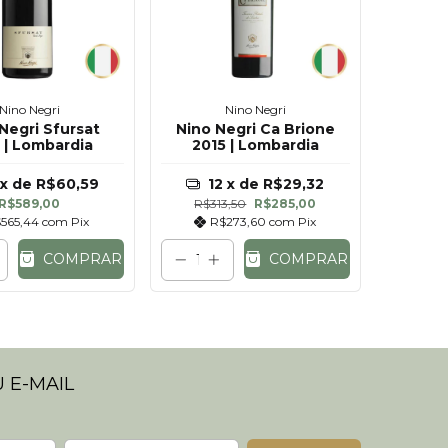
Nino Negri
Nino Negri
Negri Sfursat
Nino Negri Ca Brione
 | Lombardia
2015 | Lombardia
x de
R$60,59
12
x de
R$29,32
R$589,00
R$313,50
R$285,00
565,44
com
Pix
R$273,60
com
Pix
COMPRAR
COMPRAR
 E-MAIL