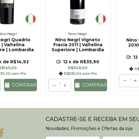
Nino Negri
Nino Negri
Negri Quadrio
Nino Negri Vigneto
Nino 
 | Valtelina
Fracia 2011 | Valtelina
2010
re | Lombardia
Superiore | Lombardia
12
x de
R$14,92
12
x de
R$35,90
R$145,00
R$349,00
R$
139,20
com
Pix
R$335,04
com
Pix
COMPRAR
COMPRAR
CADASTRE-SE E RECEBA EM SEU
Novidades, Promoções e Ofertas da loja