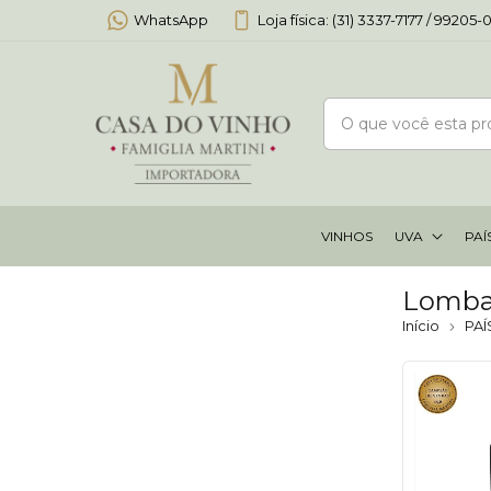
WhatsApp
Loja física: (31) 3337-7177 / 99205
VINHOS
UVA
PAÍ
Lomba
Início
PAÍ