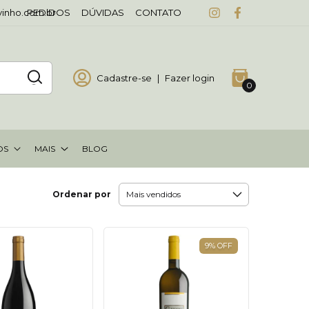
vinho.com.br
PEDIDOS
DÚVIDAS
CONTATO
Cadastre-se
|
Fazer login
0
OS
MAIS
BLOG
Ordenar por
9
%
OFF