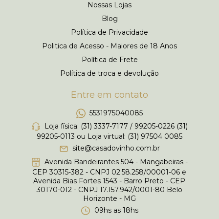
Nossas Lojas
Blog
Política de Privacidade
Politica de Acesso - Maiores de 18 Anos
Política de Frete
Política de troca e devolução
Entre em contato
5531975040085
Loja física: (31) 3337-7177 / 99205-0226 (31)
99205-0113 ou Loja virtual: (31) 97504 0085
site@casadovinho.com.br
Avenida Bandeirantes 504 - Mangabeiras -
CEP 30315-382 - CNPJ 02.58.258/00001-06 e
Avenida Bias Fortes 1543 - Barro Preto - CEP
30170-012 - CNPJ 17.157.942/0001-80 Belo
Horizonte - MG
09hs as 18hs