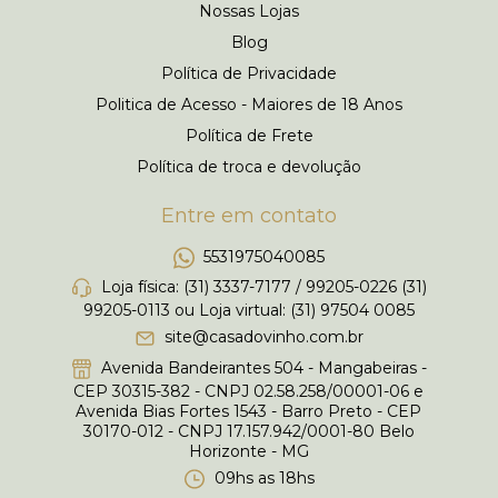
Nossas Lojas
Blog
Política de Privacidade
Politica de Acesso - Maiores de 18 Anos
Política de Frete
Política de troca e devolução
Entre em contato
5531975040085
Loja física: (31) 3337-7177 / 99205-0226 (31)
99205-0113 ou Loja virtual: (31) 97504 0085
site@casadovinho.com.br
Avenida Bandeirantes 504 - Mangabeiras -
CEP 30315-382 - CNPJ 02.58.258/00001-06 e
Avenida Bias Fortes 1543 - Barro Preto - CEP
30170-012 - CNPJ 17.157.942/0001-80 Belo
Horizonte - MG
09hs as 18hs