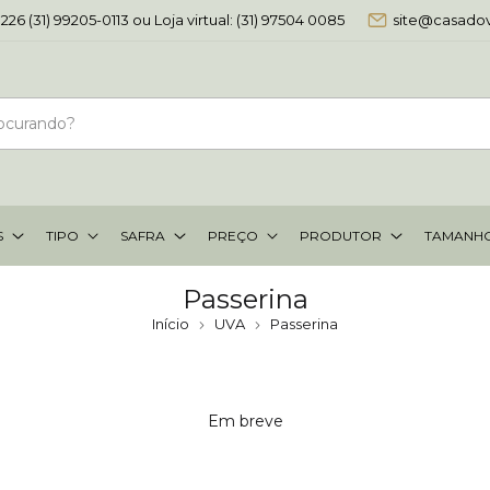
-0226 (31) 99205-0113 ou Loja virtual: (31) 97504 0085
site@casado
S
TIPO
SAFRA
PREÇO
PRODUTOR
TAMANH
Passerina
Início
UVA
Passerina
Em breve