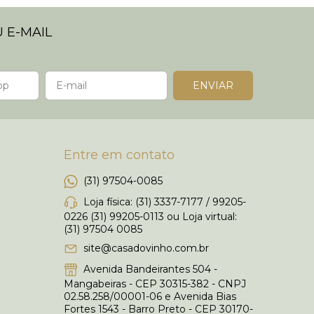
 E-MAIL
Entre em contato
(31) 97504-0085
Loja física: (31) 3337-7177 / 99205-
0226 (31) 99205-0113 ou Loja virtual:
(31) 97504 0085
site@casadovinho.com.br
Avenida Bandeirantes 504 -
Mangabeiras - CEP 30315-382 - CNPJ
02.58.258/00001-06 e Avenida Bias
Fortes 1543 - Barro Preto - CEP 30170-