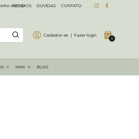
vinho.com.br
PEDIDOS
DÚVIDAS
CONTATO
Cadastre-se
|
Fazer login
0
OS
MAIS
BLOG