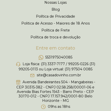
Nossas Lojas
Blog
Política de Privacidade
Politica de Acesso - Maiores de 18 Anos
Política de Frete
Política de troca e devolução
Entre em contato
5531975040085
Loja física: (31) 3337-7177 / 99205-0226 (31)
99205-0113 ou Loja virtual: (31) 97504 0085
site@casadovinho.com.br
Avenida Bandeirantes 504 - Mangabeiras -
CEP 30315-382 - CNPJ 02.58.258/00001-06 e
Avenida Bias Fortes 1543 - Barro Preto - CEP
30170-012 - CNPJ 17.157.942/0001-80 Belo
Horizonte - MG
09hs as 18hs