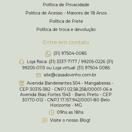
Política de Privacidade
Politica de Acesso - Maiores de 18 Anos
Política de Frete
Política de troca e devolução
Entre em contato
(31) 97504-0085
Loja física: (31) 3337-7177 / 99205-0226 (31)
99205-0113 ou Loja virtual: (31) 97504 0085
site@casadovinho.com.br
Avenida Bandeirantes 504 - Mangabeiras -
CEP 30315-382 - CNPJ 02.58.258/00001-06 e
Avenida Bias Fortes 1543 - Barro Preto - CEP
30170-012 - CNPJ 17.157.942/0001-80 Belo
Horizonte - MG
09hs as 18hs
Visite o nosso Blog!