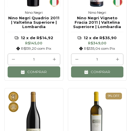
Nino Negri
Nino Negri
Nino Negri Quadrio 2011
Nino Negri Vigneto
| Valtelina Superiore |
Fracia 2011 | Valtelina
Lombardia
Superiore | Lombardia
12
x de
R$14,92
12
x de
R$35,90
R$145,00
R$349,00
R$139,20
com
Pix
R$335,04
com
Pix
COMPRAR
COMPRAR
9
%
OFF