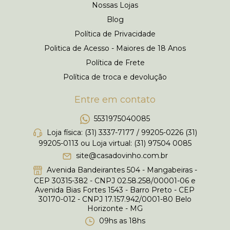
Nossas Lojas
Blog
Política de Privacidade
Politica de Acesso - Maiores de 18 Anos
Política de Frete
Política de troca e devolução
Entre em contato
5531975040085
Loja física: (31) 3337-7177 / 99205-0226 (31)
99205-0113 ou Loja virtual: (31) 97504 0085
site@casadovinho.com.br
Avenida Bandeirantes 504 - Mangabeiras -
CEP 30315-382 - CNPJ 02.58.258/00001-06 e
Avenida Bias Fortes 1543 - Barro Preto - CEP
30170-012 - CNPJ 17.157.942/0001-80 Belo
Horizonte - MG
09hs as 18hs