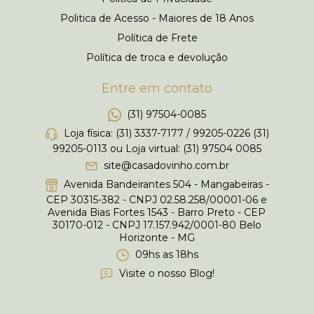
Politica de Acesso - Maiores de 18 Anos
Política de Frete
Política de troca e devolução
Entre em contato
(31) 97504-0085
Loja física: (31) 3337-7177 / 99205-0226 (31)
99205-0113 ou Loja virtual: (31) 97504 0085
site@casadovinho.com.br
Avenida Bandeirantes 504 - Mangabeiras -
CEP 30315-382 - CNPJ 02.58.258/00001-06 e
Avenida Bias Fortes 1543 - Barro Preto - CEP
30170-012 - CNPJ 17.157.942/0001-80 Belo
Horizonte - MG
09hs as 18hs
Visite o nosso Blog!