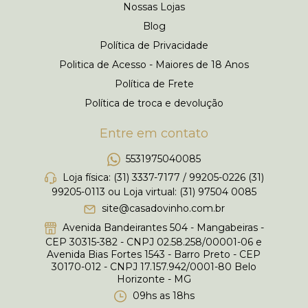
Nossas Lojas
Blog
Política de Privacidade
Politica de Acesso - Maiores de 18 Anos
Política de Frete
Política de troca e devolução
Entre em contato
5531975040085
Loja física: (31) 3337-7177 / 99205-0226 (31)
99205-0113 ou Loja virtual: (31) 97504 0085
site@casadovinho.com.br
Avenida Bandeirantes 504 - Mangabeiras -
CEP 30315-382 - CNPJ 02.58.258/00001-06 e
Avenida Bias Fortes 1543 - Barro Preto - CEP
30170-012 - CNPJ 17.157.942/0001-80 Belo
Horizonte - MG
09hs as 18hs